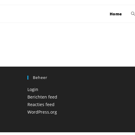
T
Home
w
z
Beheer
Login
Berichten feed
Reacties feed
WordPress.org