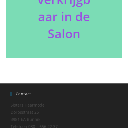
aar in de
Salon
Contact
Sisters Haarmode
Dorpsstraat 25
3981 EA Bunnik
Telefoon 030 – 656 22 37