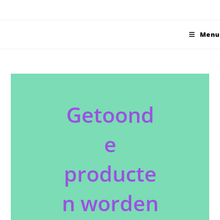
Ga
naar
inhoud
Menu
Getoond
e
producte
n worden