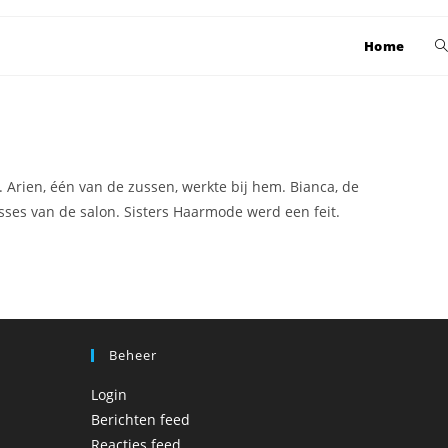
T
Home
w
z
 Arien, één van de zussen, werkte bij hem. Bianca, de
ses van de salon. Sisters Haarmode werd een feit.
Beheer
Login
Berichten feed
Reacties feed