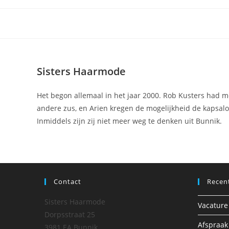
Ga
naar
inhoud
Sisters Haarmode
Het begon allemaal in het jaar 2000. Rob Kusters had m
andere zus, en Arien kregen de mogelijkheid de kapsal
Inmiddels zijn zij niet meer weg te denken uit Bunnik.
Contact
Recen
Sisters Haarmode
Vacature
Dorpsstraat 25
Afspraak
3981 EA Bunnik